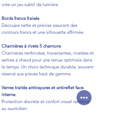
crée un jeu subtil de lumière.
Bords francs fraisés
Découpe nette et précise assurant des
contours francs et une silhouette affirmée.
Charnières à rivets 5 charnons
Charnières renforcées, traversantes, rivetées et
serties à chaud pour une tenue optimale dans
le temps. Un choix technique durable, souvent
réservé aux pièces haut de gamme.
Verres traités antirayures et antireflet face
interne
Protection discrète et confort visuel renforcé
au quotidien.
Logo gravé au laser
Marquage discret et permanent, garant