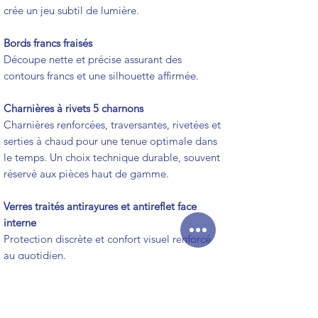
crée un jeu subtil de lumière.
Bords francs fraisés
Découpe nette et précise assurant des
contours francs et une silhouette affirmée.
Charnières à rivets 5 charnons
Charnières renforcées, traversantes, rivetées et
serties à chaud pour une tenue optimale dans
le temps. Un choix technique durable, souvent
réservé aux pièces haut de gamme.
Verres traités antirayures et antireflet face
interne
Protection discrète et confort visuel renforcé
au quotidien.
Logo gravé au laser
Marquage discret et permanent, garant