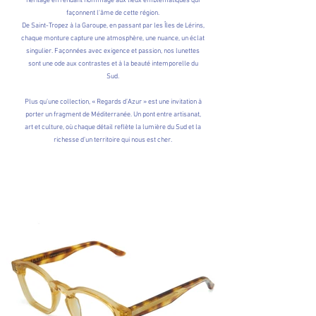
héritage en rendant hommage aux lieux emblématiques qui
façonnent l'âme de cette région.
De Saint-Tropez à la Garoupe, en passant par les Îles de Lérins,
chaque monture capture une atmosphère, une nuance, un éclat
singulier. Façonnées avec exigence et passion, nos lunettes
sont une ode aux contrastes et à la beauté intemporelle du
Sud.
Plus qu’une collection, « Regards d’Azur » est une invitation à
porter un fragment de Méditerranée. Un pont entre artisanat,
art et culture, où chaque détail reflète la lumière du Sud et la
richesse d’un territoire qui nous est cher.